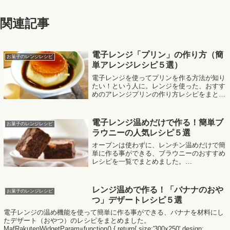
関連記事
電子レンジ「プリン」の作り方（簡
お菓子のレンジレシピ
単アレンジレシピ５選）
電子レンジを使ってプリンを作る方法が知り
たい！という人に。レンジを使った、おすす
めのアレンジプリンの作り方レシピをまとめ
ました。MafRakutenWidgetParam=function()
{ return{ size:'300x250...
電子レンジ温めだけで作る！簡単ブ
お菓子のレンジレシピ
ラウニーの人気レシピ５選
オーブンは使わずに、レンチン温めだけで簡
単に作る事ができる、ブラウニーのおすすめ
レシピを一覧でまとめました。
MafRakutenWidgetParam=function() { return{
size:'300x250',design:'...
レンジ温めで作る！「バナナのおや
お菓子のレンジレシピ
つ」デザートレシピ５選
電子レンジの温め機能を使って簡単に作る事ができる、バナナを材料にし
たデザート（おやつ）のレシピをまとめました。
MafRakutenWidgetParam=function() { return{ size:'300x250',design:...