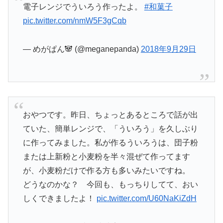
電子レンジでういろう作ったよ。
#和菓子
pic.twitter.com/nmW5F3gCqb
— めがぱん🐼 (@meganepanda)
2018年9月29日
おやつです。昨日、ちょっとあるところで話が出
ていた、簡単レンジで、「ういろう」を久しぶり
に作ってみました。私が作るういろうは、団子粉
または上新粉と小麦粉を半々混ぜて作ってます
が、小麦粉だけで作る方も多いみたいですね。
どうなのかな？ 今回も、もっちりしてて、おい
しくできましたよ！
pic.twitter.com/U60NaKiZdH