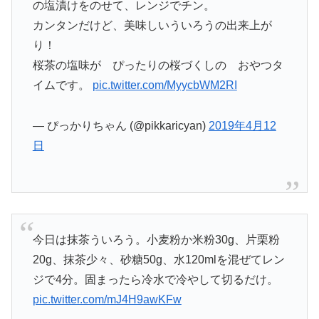
の塩漬けをのせて、レンジでチン。
カンタンだけど、美味しいういろうの出来上が
り！
桜茶の塩味が ぴったりの桜づくしの おやつタ
イムです。
pic.twitter.com/MyycbWM2RI
— ぴっかりちゃん (@pikkaricyan)
2019年4月12
日
今日は抹茶ういろう。小麦粉か米粉30g、片栗粉
20g、抹茶少々、砂糖50g、水120mlを混ぜてレン
ジで4分。固まったら冷水で冷やして切るだけ。
pic.twitter.com/mJ4H9awKFw