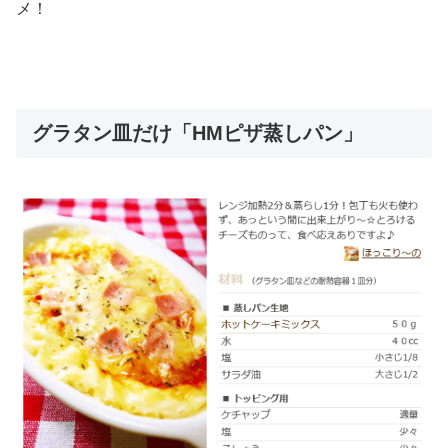
メ！
グラタン皿だけ「HMピザ蒸しパン」