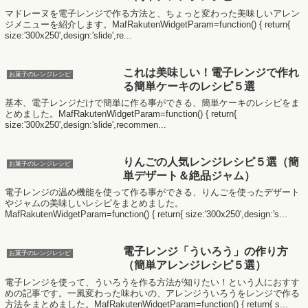
マドレーヌを電子レンジで作る方法と、ちょっと変わった美味しいアレン
ジメニューを紹介します。MafRakutenWidgetParam=function() { return{
size:'300x250',design:'slide',re...
これは美味しい！電子レンジで作れ
お菓子のレンジレシピ
る簡単ケーキのレシピ５選
基本、電子レンジだけで簡単に作る事ができる、簡単ケーキのレシピをま
とめました。MafRakutenWidgetParam=function() { return{
size:'300x250',design:'slide',recommen...
りんごの人気レンジレシピ５選（簡
お菓子のレンジレシピ
単デザート＆絶品ジャム）
電子レンジの温め機能を使って作る事ができる、りんごを使ったデザート
やジャムの美味しいレシピをまとめました。
MafRakutenWidgetParam=function() { return{ size:'300x250',design:'s...
電子レンジ「ういろう」の作り方
お菓子のレンジレシピ
（簡単アレンジレシピ５選）
電子レンジを使って、ういろうを作る方法が知りたい！という人におすす
めの記事です。一風変わった味わいの、アレンジういろうをレンジで作る
方法をまとめました。MafRakutenWidgetParam=function() { return{ s...