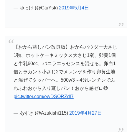
— ゆっけ (@GtuYsk)
2019年5月4日
【おから蒸しパン改良版】おからパウダー大さじ
1強、ホットケーキミックス大さじ1弱、卵黄1個
と牛乳60cc、バニラエッセンスを混ぜる。卵白1
個とラカント小さじ2でメレンゲを作り卵黄生地
と混ぜてタッパーへ。500w3～4分レンチンでふ
わふわおから入り蒸しパン！おから感ゼロ😋
pic.twitter.com/ewDSORZdl7
— あずき (@Azukishi115)
2019年4月27日