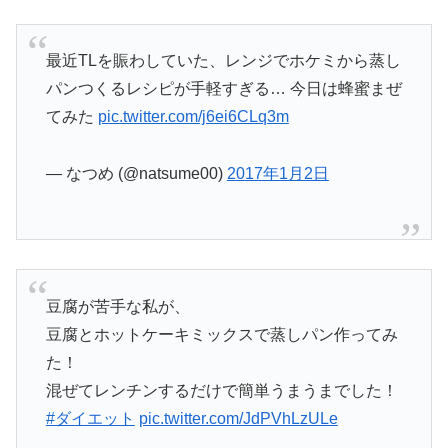
最近TLを賑わしていた、レンジでホケミから蒸し
パンつくるレシピが手軽すぎる… 今日は蜂蜜まぜ
てみた
pic.twitter.com/j6ei6CLq3m
— なつめ (@natsume00)
2017年1月2日
豆腐が苦手な私が、
豆腐とホットケーキミックスで蒸しパン作ってみ
た！
混ぜてレンチンするだけで簡単うまうまでした！
#ダイエット
pic.twitter.com/JdPVhLzULe