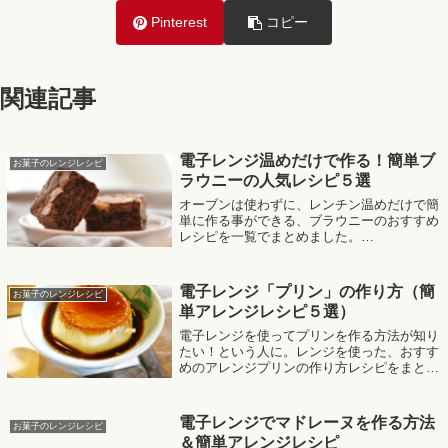
Pinterest
コピー
関連記事
電子レンジ温めだけで作る！簡単ブ
お菓子のレンジレシピ
ラウニーの人気レシピ５選
オーブンは使わずに、レンチン温めだけで簡
単に作る事ができる、ブラウニーのおすすめ
レシピを一覧でまとめました。
MafRakutenWidgetParam=function() { return{
size:'300x250',design:'...
電子レンジ「プリン」の作り方（簡
お菓子のレンジレシピ
単アレンジレシピ５選）
電子レンジを使ってプリンを作る方法が知り
たい！という人に。レンジを使った、おすす
めのアレンジプリンの作り方レシピをまとめ
ました。MafRakutenWidgetParam=function()
{ return{ size:'300x250...
電子レンジでマドレーヌを作る方法
お菓子のレンジレシピ
＆簡単アレンジレシピ