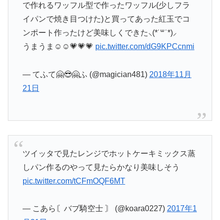
で作れるワッフル型で作ったワッフル(少しフラ
イパンで焼き目つけた)と買ってあった紅玉でコ
ンポート作ったけど美味しくできた⸜(*˙꒳˙*)⸝
うまうま☺️☺️💗💗💗
pic.twitter.com/dG9KPCcnmi
— てふて🤗😎🤗ふ (@magician481)
2018年11月
21日
ツイッタで見たレンジでホットケーキミックス蒸
しパン作るのやって見たらかなり美味しそう
pic.twitter.com/tCFmOQF6MT
— こあら〘バブ騎空士 〙 (@koara0227)
2017年1