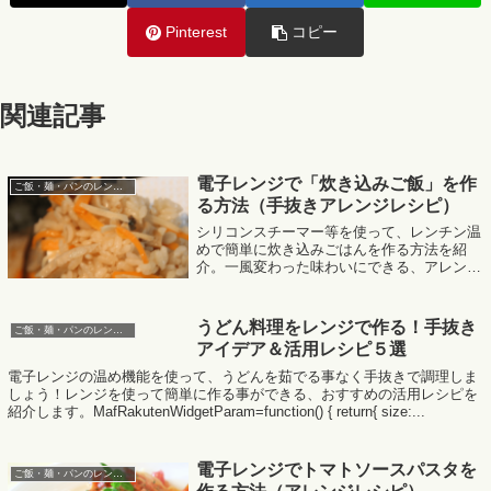
Pinterest
コピー
関連記事
電子レンジで「炊き込みご飯」を作
ご飯・麺・パンのレンジレシピ
る方法（手抜きアレンジレシピ）
シリコンスチーマー等を使って、レンチン温
めで簡単に炊き込みごはんを作る方法を紹
介。一風変わった味わいにできる、アレンジ
炊き込みごはんのレシピをまとめました。
MafRakutenWidgetParam=function() {
return{...
うどん料理をレンジで作る！手抜き
ご飯・麺・パンのレンジレシピ
アイデア＆活用レシピ５選
電子レンジの温め機能を使って、うどんを茹でる事なく手抜きで調理しま
しょう！レンジを使って簡単に作る事ができる、おすすめの活用レシピを
紹介します。MafRakutenWidgetParam=function() { return{ size:...
電子レンジでトマトソースパスタを
ご飯・麺・パンのレンジレシピ