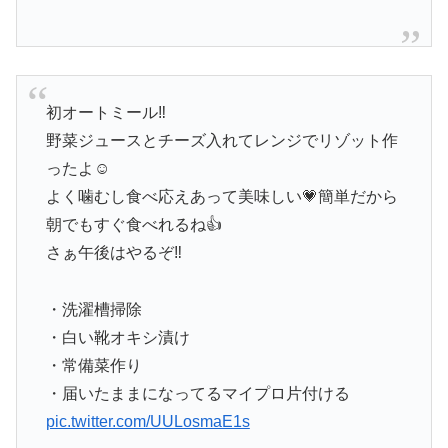
初オートミール‼️
野菜ジュースとチーズ入れてレンジでリゾット作
ったよ☺️
よく噛むし食べ応えあって美味しい💗簡単だから
朝でもすぐ食べれるね👍
さぁ午後はやるぞ‼️
・洗濯槽掃除
・白い靴オキシ漬け
・常備菜作り
・届いたままになってるマイプロ片付ける
pic.twitter.com/UULosmaE1s