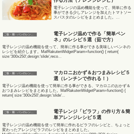
作る方法（アレンジレシピ）
電子レンジの温め機能を使って、簡単に作る
事ができる少しアレンジを加えたトマトソー
スパスタのレシピをまとめました。
MafRakutenWidgetParam=function() { return{
size:'300x250',design...
電子レンジ温めで作る「簡単ペン
ご飯・麺・パンのレンジレシピ
ネ」のレシピ５選（茹で方）
電子レンジの温め機能を使って、簡単に作る事ができる美味しいペンネの
レシピを紹介します。MafRakutenWidgetParam=function() { return{
size:'300x250',design:'slide',reco...
マカロニおかず＆おつまみレシピ５
ご飯・麺・パンのレンジレシピ
選（レンチンで作れる！）
電子レンジ温め機能を使って簡単に作る事ができる、マカロニのおかず＆
おつまみレシピをまとめました。MafRakutenWidgetParam=function() {
return{ size:'300x250',design:'slide'...
電子レンジ「ピラフ」の作り方＆簡
ご飯・麺・パンのレンジレシピ
単アレンジレシピ５選
電子レンジの温め機能を使って簡単に作れるピラフのレシピと、ちょっと
変わったアレンジピラフのレシピをまとめました。