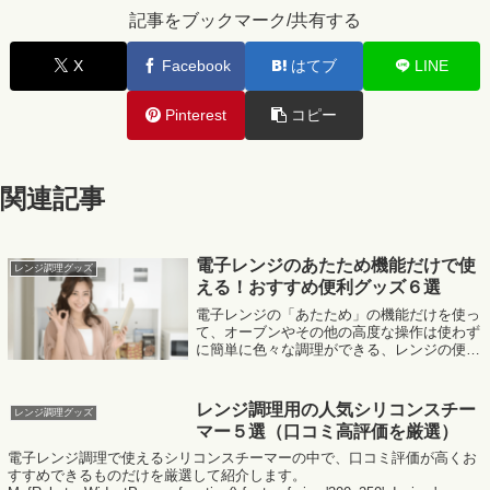
記事をブックマーク/共有する
X
Facebook
はてブ
LINE
Pinterest
コピー
関連記事
電子レンジのあたため機能だけで使
レンジ調理グッズ
える！おすすめ便利グッズ６選
電子レンジの「あたため」の機能だけを使っ
て、オーブンやその他の高度な操作は使わず
に簡単に色々な調理ができる、レンジの便利
グッズを紹介。電子レンジを使った、ユニー
クで実用性もあるキッチングッズはない？と
いう時の参考にしてみて下さい。MafRa...
レンジ調理用の人気シリコンスチー
レンジ調理グッズ
マー５選（口コミ高評価を厳選）
電子レンジ調理で使えるシリコンスチーマーの中で、口コミ評価が高くお
すすめできるものだけを厳選して紹介します。