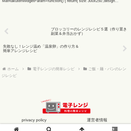
MafRakutenWidgetParam=function() { return{ size:'300x250',design...
ブロッコリーのレンジレシピ５選（作り置き
副菜＆弁当おかず）
失敗なし！レンジ温め「温泉卵」の作り方＆
簡単アレンジレシピ
ホーム
電子レンジの簡単レシピ
ご飯・麺・パンのレン
ジレシピ
privacy policy
運営者情報
© 2019 電子レンジの簡単レシピ.