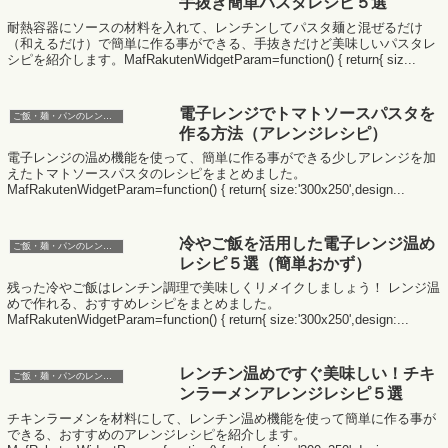
手抜き簡単パスタレシピ５選
耐熱容器にソースの材料を入れて、レンチンしてパスタ麺と混ぜるだけ
（和えるだけ）で簡単に作る事ができる、手抜きだけど美味しいパスタレ
シピを紹介します。MafRakutenWidgetParam=function() { return{ siz...
電子レンジでトマトソースパスタを
ご飯・麺・パンのレンジレシピ
作る方法（アレンジレシピ）
電子レンジの温め機能を使って、簡単に作る事ができる少しアレンジを加
えたトマトソースパスタのレシピをまとめました。
MafRakutenWidgetParam=function() { return{ size:'300x250',design...
冷やご飯を活用した電子レンジ温め
ご飯・麺・パンのレンジレシピ
レシピ５選（簡単おかず）
残った冷やご飯はレンチン調理で美味しくリメイクしましょう！ レンジ温
めで作れる、おすすめレシピをまとめました。
MafRakutenWidgetParam=function() { return{ size:'300x250',design:...
レンチン温めですぐ美味しい！チキ
ご飯・麺・パンのレンジレシピ
ンラーメンアレンジレシピ５選
チキンラーメンを材料にして、レンチン温め機能を使って簡単に作る事が
できる、おすすめのアレンジレシピを紹介します。