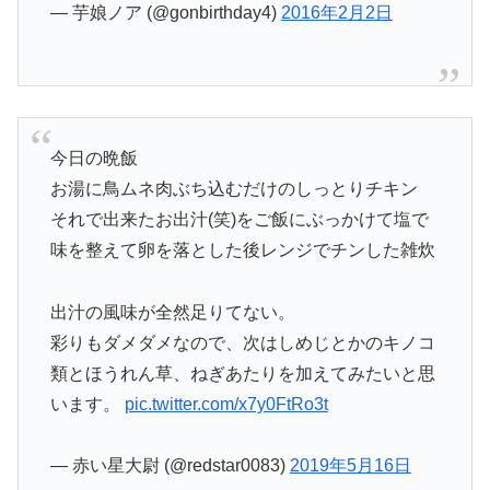
— 芋娘ノア (@gonbirthday4)
2016年2月2日
今日の晩飯
お湯に鳥ムネ肉ぶち込むだけのしっとりチキン
それで出来たお出汁(笑)をご飯にぶっかけて塩で
味を整えて卵を落とした後レンジでチンした雑炊
出汁の風味が全然足りてない。
彩りもダメダメなので、次はしめじとかのキノコ
類とほうれん草、ねぎあたりを加えてみたいと思
います。
pic.twitter.com/x7y0FtRo3t
— 赤い星大尉 (@redstar0083)
2019年5月16日