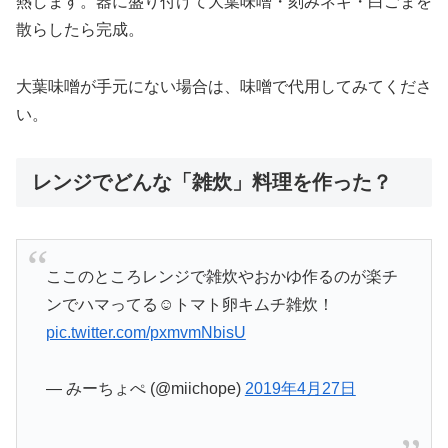
熱します。器に盛り付けて大葉味噌・刻みネギ・白ごまを
散らしたら完成。
大葉味噌が手元にない場合は、味噌で代用してみてくださ
い。
レンジでどんな「雑炊」料理を作った？
ここのところレンジで雑炊やおかゆ作るのが楽チ
ンでハマってる☺️トマト卵キムチ雑炊！
pic.twitter.com/pxmvmNbisU
— みーちょぺ (@miichope)
2019年4月27日