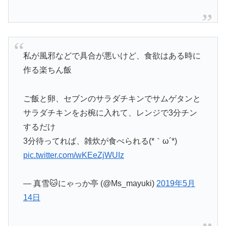
私が風邪などで具合が悪いけど、食欲はある時に
作る楽ちん飯
ご飯と卵、セブンのサラダチキンでサムゲタンと
サラダチキンをお椀に入れて、レンジで3分チン
するだけ
3分待ってれば、雑炊が食べられる(*｀ω´*)
pic.twitter.com/wKEeZjWUIz
— 真雪🐱にゃっか亭 (@Ms_mayuki)
2019年5月
14日