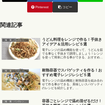
Pinterest
コピー
関連記事
うどん料理をレンジで作る！手抜き
ご飯・麺・パンのレンジレシピ
アイデア＆活用レシピ５選
電子レンジの温め機能を使って、うどんを茹
でる事なく手抜きで調理しましょう！レンジ
を使って簡単に作る事ができる、おすすめの
活用レシピを紹介します。
MafRakutenWidgetParam=function() { return{
size:...
耐熱容器でスパゲッティを作る！お
ご飯・麺・パンのレンジレシピ
すすめ電子レンジレシピ５選
電子レンジの温め機能と耐熱容器を組み合わ
せて作る事ができる、美味しいスパゲッティ
のレシピを紹介します。
MafRakutenWidgetParam=function() { return{
size:'300x250',design:'sli...
容器ごとレンジで温め混ぜるだけ！
ご飯・麺・パンのレンジレシピ