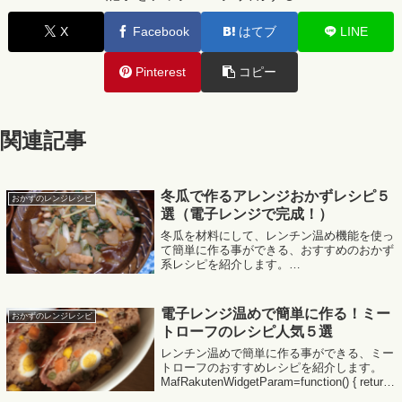
X
Facebook
はてブ
LINE
Pinterest
コピー
関連記事
冬瓜で作るアレンジおかずレシピ５
おかずのレンジレシピ
選（電子レンジで完成！）
冬瓜を材料にして、レンチン温め機能を使っ
て簡単に作る事ができる、おすすめのおかず
系レシピを紹介します。
MafRakutenWidgetParam=function() { return{
size:'300x250',design:'sli...
電子レンジ温めで簡単に作る！ミー
おかずのレンジレシピ
トローフのレシピ人気５選
レンチン温めで簡単に作る事ができる、ミー
トローフのおすすめレシピを紹介します。
MafRakutenWidgetParam=function() { return{
size:'300x250',design:'slide',recommen...