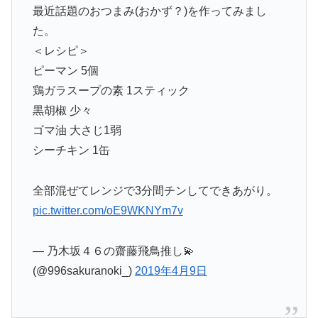
最近話題のおつまみ(おかず？)を作ってみまし
た。
＜レシピ＞
ピーマン 5個
鶏ガラスープの素 1スティック
黒胡椒 少々
ゴマ油 大さじ1弱
シーチキン 1缶
全部混ぜてレンジで3分間チンしてできあがり。
pic.twitter.com/oE9WKNYm7v
— 乃木坂４６の齋藤飛鳥推し💫
(@996sakuranoki_)
2019年4月9日