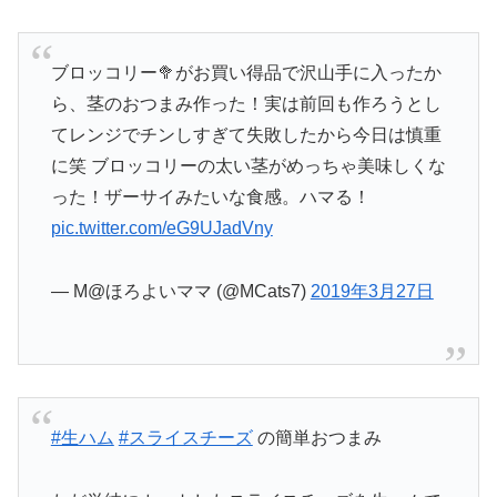
ブロッコリー🥦がお買い得品で沢山手に入ったか
ら、茎のおつまみ作った！実は前回も作ろうとし
てレンジでチンしすぎて失敗したから今日は慎重
に笑 ブロッコリーの太い茎がめっちゃ美味しくな
った！ザーサイみたいな食感。ハマる！
pic.twitter.com/eG9UJadVny
— M@ほろよいママ (@MCats7)
2019年3月27日
#生ハム
#スライスチーズ
の簡単おつまみ