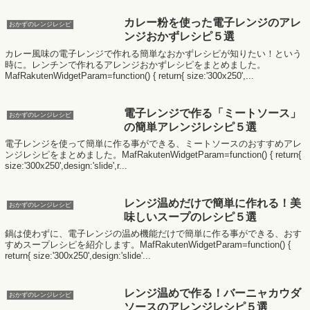
カレー粉を使った電子レンジのアレ
おかずのレンジレシピ
ンジおかずレシピ５選
カレー風味の電子レンジで作れる簡単なおかずレシピが知りたい！という
時に。レンチンで作れるアレンジおかずレシピをまとめました。
MafRakutenWidgetParam=function() { return{ size:'300x250',...
電子レンジで作る「ミートソース」
おかずのレンジレシピ
の簡単アレンジレシピ５選
電子レンジを使って簡単に作る事ができる、ミートソースのおすすめアレ
ンジレシピをまとめました。MafRakutenWidgetParam=function() { return{
size:'300x250',design:'slide',r...
レンジ温めだけで簡単に作れる！美
おかずのレンジレシピ
味しいスープのレシピ５選
鍋は使わずに、電子レンジの温め機能だけで簡単に作る事ができる、おす
すめスープレシピを紹介します。MafRakutenWidgetParam=function() {
return{ size:'300x250',design:'slide'...
レンジ温めで作る！バーニャカウダ
おかずのレンジレシピ
ソースのアレンジレシピ５選