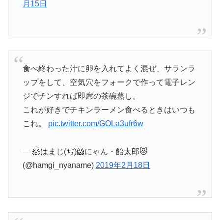
月15日
食べ終わった汁に卵を入れてよく混ぜ、サランラ
ップをして、空気穴をフォークで作って電子レン
ジでチンすれば即席の茶碗蒸し。
これが好きでチキンラーメン食べるときはいつも
これ。
pic.twitter.com/GOLa3ufr6w
— 🐹はまじ(ぢ)🐹にゃん・飴太郎😻
(@hamgi_nyaname)
2019年2月18日