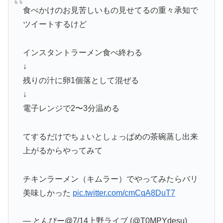
食べかけのお見苦しいもの見せてるの重々承知で
ツイートするけど
インスタントラーメン食べ終わる
↓
残りの汁に卵1個落として混ぜる
↓
電子レンジで2〜3分温める
てするだけでちょいとしょっぱめの茶碗蒸し出来
上がるからやってみて
チキンラーメン（キムラー）でやってみたらバリ
美味しかった
pic.twitter.com/cmCqA8DuT7
— とんぴー@7/14上野ライブ (@T0MPYdesu)