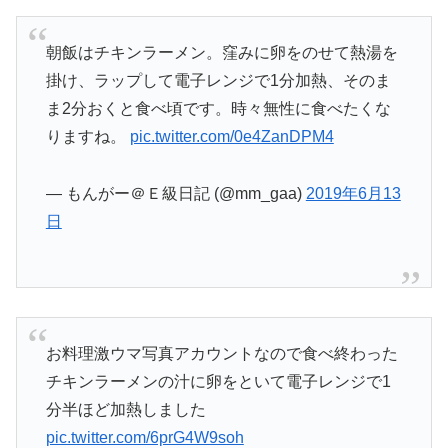
朝飯はチキンラーメン。窪みに卵をのせて熱湯を
掛け、ラップして電子レンジで1分加熱、そのま
ま2分おくと食べ頃です。時々無性に食べたくな
りますね。
pic.twitter.com/0e4ZanDPM4
— もんがー＠Ｅ級日記 (@mm_gaa)
2019年6月13
日
お料理激ウマ写真アカウントなので食べ終わった
チキンラーメンの汁に卵をといて電子レンジで1
分半ほど加熱しました
pic.twitter.com/6prG4W9soh