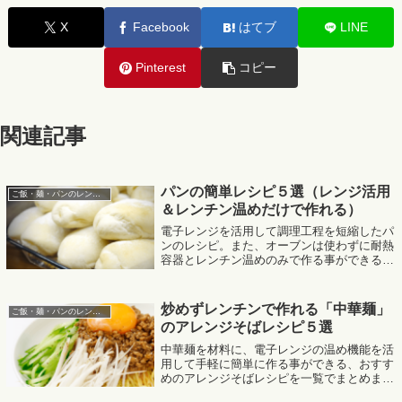
X
Facebook
はてブ
LINE
Pinterest
コピー
関連記事
パンの簡単レシピ５選（レンジ活用
ご飯・麺・パンのレンジレシピ
＆レンチン温めだけで作れる）
電子レンジを活用して調理工程を短縮したパ
ンのレシピ。また、オーブンは使わずに耐熱
容器とレンチン温めのみで作る事ができる、
パンのレシピをまとめました。
MafRakutenWidgetParam=function() { return{
siz...
炒めずレンチンで作れる「中華麺」
ご飯・麺・パンのレンジレシピ
のアレンジそばレシピ５選
中華麺を材料に、電子レンジの温め機能を活
用して手軽に簡単に作る事ができる、おすす
めのアレンジそばレシピを一覧でまとめまし
た。MafRakutenWidgetParam=function() {