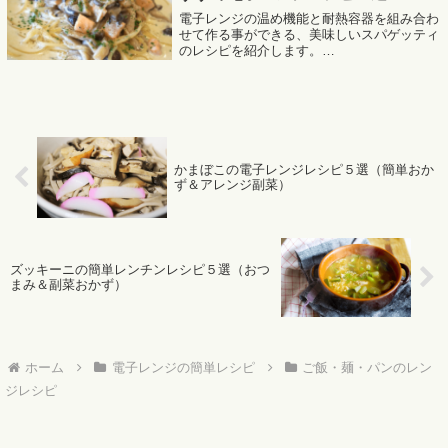
電子レンジの温め機能と耐熱容器を組み合わ
せて作る事ができる、美味しいスパゲッティ
のレシピを紹介します。
MafRakutenWidgetParam=function() { return{
size:'300x250',design:'sli...
かまぼこの電子レンジレシピ５選（簡単おか
ず＆アレンジ副菜）
ズッキーニの簡単レンチンレシピ５選（おつ
まみ＆副菜おかず）
ホーム
電子レンジの簡単レシピ
ご飯・麺・パンのレン
ジレシピ