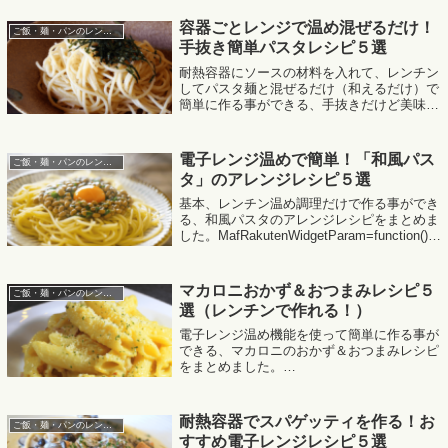
return{ size:'300x250',...
容器ごとレンジで温め混ぜるだけ！
ご飯・麺・パンのレンジレシピ
手抜き簡単パスタレシピ５選
耐熱容器にソースの材料を入れて、レンチン
してパスタ麺と混ぜるだけ（和えるだけ）で
簡単に作る事ができる、手抜きだけど美味し
いパスタレシピを紹介します。
MafRakutenWidgetParam=function() { return{
siz...
電子レンジ温めで簡単！「和風パス
ご飯・麺・パンのレンジレシピ
タ」のアレンジレシピ５選
基本、レンチン温め調理だけで作る事ができ
る、和風パスタのアレンジレシピをまとめま
した。MafRakutenWidgetParam=function() {
return{ size:'300x250',design:'slide',reco...
マカロニおかず＆おつまみレシピ５
ご飯・麺・パンのレンジレシピ
選（レンチンで作れる！）
電子レンジ温め機能を使って簡単に作る事が
できる、マカロニのおかず＆おつまみレシピ
をまとめました。
MafRakutenWidgetParam=function() { return{
size:'300x250',design:'slide'...
耐熱容器でスパゲッティを作る！お
ご飯・麺・パンのレンジレシピ
すすめ電子レンジレシピ５選