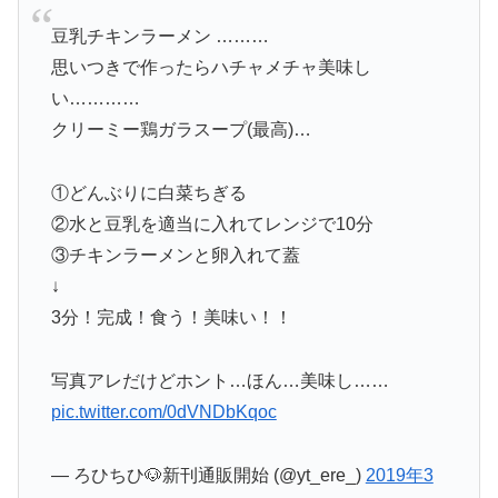
豆乳チキンラーメン ………
思いつきで作ったらハチャメチャ美味し
い…………
クリーミー鶏ガラスープ(最高)…
①どんぶりに白菜ちぎる
②水と豆乳を適当に入れてレンジで10分
③チキンラーメンと卵入れて蓋
↓
3分！完成！食う！美味い！！
写真アレだけどホント…ほん…美味し……
pic.twitter.com/0dVNDbKqoc
— ろひちひ🐶新刊通販開始 (@yt_ere_)
2019年3