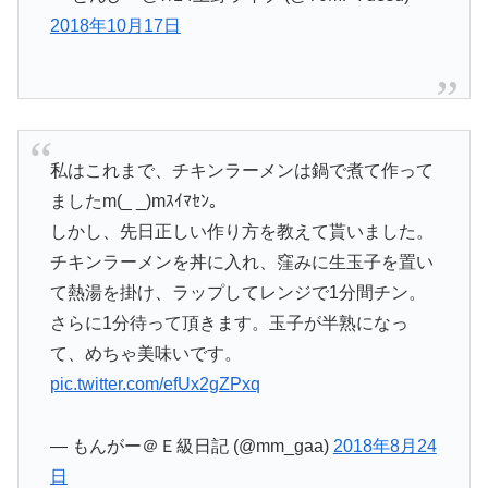
2018年10月17日
私はこれまで、チキンラーメンは鍋で煮て作って
ましたm(_ _)mｽｲﾏｾﾝ。
しかし、先日正しい作り方を教えて貰いました。
チキンラーメンを丼に入れ、窪みに生玉子を置い
て熱湯を掛け、ラップしてレンジで1分間チン。
さらに1分待って頂きます。玉子が半熟になっ
て、めちゃ美味いです。
pic.twitter.com/efUx2gZPxq
— もんがー＠Ｅ級日記 (@mm_gaa)
2018年8月24
日