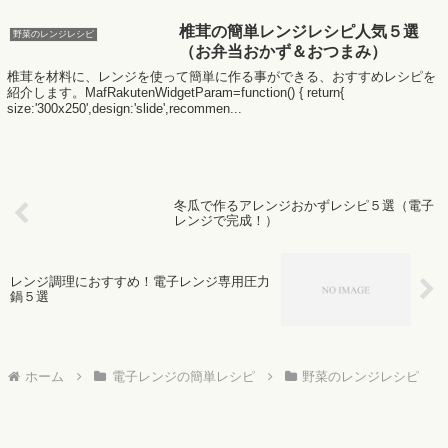
椎茸の簡単レンジレシピ人気５選
野菜のレンジレシピ
（お弁当おかず＆おつまみ）
椎茸を材料に、レンジを使って簡単に作る事ができる、おすすめレシピを
紹介します。MafRakutenWidgetParam=function() { return{
size:'300x250',design:'slide',recommen...
冬瓜で作るアレンジおかずレシピ５選（電子
レンジで完成！）
レンジ調理におすすめ！電子レンジ専用圧力
鍋５選
ホーム
電子レンジの簡単レシピ
野菜のレンジレシピ