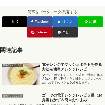
記事をブックマーク/共有する
X
Facebook
はてブ
LINE
Pinterest
コピー
関連記事
電子レンジでマッシュポテトを作る
野菜のレンジレシピ
方法＆簡単アレンジレシピ
マッシュポテトをレンチン温めで簡単に作る
方法と、同じ要領で別の味わいにアレンジし
た、おすすめレシピを紹介します。
MafRakutenWidgetParam=function() { return{
size:'300x250',design...
ゴーヤの電子レンジレシピ５選（お
野菜のレンジレシピ
弁当おかず＆簡単おつまみ）