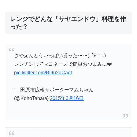
レンジでどんな「サヤエンドウ」料理を作
った？
さやえんどういっぱい貰った〜〜(=´∇｀=)
レンチンしてマヨネーズで簡単おつまみに❤️
pic.twitter.com/BI9u2qCaet
— 田原市広報サポーターマムちゃん
(@KohoTahara)
2015年3月16日