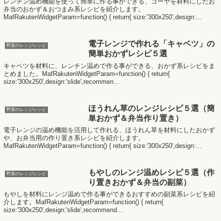
レンチン温め機能を使って簡単に作る事ができる、ゴーヤを材料にしたお
弁当のおかず＆おつまみ系レシピを紹介します。
MafRakutenWidgetParam=function() { return{ size:'300x250',design:...
電子レンジで作れる「キャベツ」の
野菜のレンジレシピ
簡単おかずレシピ５選
キャベツを材料に、レンチン温めで作る事ができる、おかず系レシピをま
とめました。MafRakutenWidgetParam=function() { return{
size:'300x250',design:'slide',recommen...
ほうれん草のレンジレシピ５選（簡
野菜のレンジレシピ
単おかず＆弁当作り置き）
電子レンジの温め機能を活用して作れる、ほうれん草を材料にしたおかず
や、お弁当用の作り置き系レシピを紹介します。
MafRakutenWidgetParam=function() { return{ size:'300x250',design:...
もやしのレンジ温めレシピ５選（作
野菜のレンジレシピ
り置きおかず＆弁当の副菜）
もやしを材料にレンジ温めで作る事ができるおすすめの副菜系レシピを紹
介します。MafRakutenWidgetParam=function() { return{
size:'300x250',design:'slide',recommend...