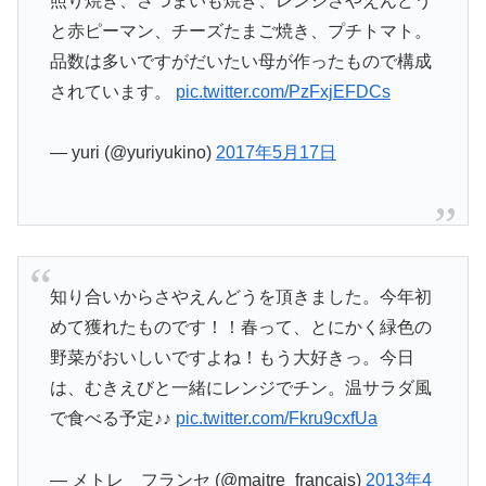
照り焼き、さつまいも焼き、レンジさやえんどう
と赤ピーマン、チーズたまご焼き、プチトマト。
品数は多いですがだいたい母が作ったもので構成
されています。
pic.twitter.com/PzFxjEFDCs
— yuri (@yuriyukino)
2017年5月17日
知り合いからさやえんどうを頂きました。今年初
めて獲れたものです！！春って、とにかく緑色の
野菜がおいしいですよね！もう大好きっ。今日
は、むきえびと一緒にレンジでチン。温サラダ風
で食べる予定♪♪
pic.twitter.com/Fkru9cxfUa
— メトレ フランセ (@maitre_francais)
2013年4