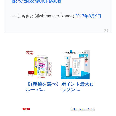
pic.twitter.com/UiCFava0Id
— しもさと (@shimosato_kanae)
2017年8月9日