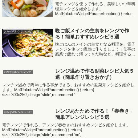
電子レンジを使って作れる、美味しい中華料
理系レシピを紹介します。
MafRakutenWidgetParam=function() { return{
size:'300x250',design:'slide',recommend:'on',.
..
晩ご飯メインの主食をレンジで作
おかずのレンジレシピ
る！簡単おすすめレシピ５選
晩ごはんのメインの主食となる料理を、電子
レンジを使って簡単に作りましょう！仕事の
残業で疲れて帰ってきた時など、料理するの
が面倒な時にも覚えておくとおすすめです。
MafRakutenWidgetParam=function() { retur...
レンジ温めで作る副菜レシピ人気５
おかずのレンジレシピ
選（簡単作り置きおかず）
レンチン温めで簡単に作る事ができる、おすすめの副菜系レシピを紹介し
ます。MafRakutenWidgetParam=function() { return{
size:'300x250',design:'slide',recommend:'...
レンジあたためで作る！「春巻き」
おかずのレンジレシピ
簡単アレンジレシピ５選
電子レンジで作れる、アレンジ春巻きのおすすめレシピを紹介します。
MafRakutenWidgetParam=function() { return{
size:'300x250',design:'slide',recommend:'on',...