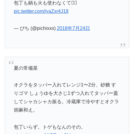
包丁も鍋も火も使わなくて🙆‍♂️
pic.twitter.com/iyaZxr4J18
— ぴち (@pichixxx)
2018年7月24日
夏の常備菜
オクラをタッパー入れてレンジ1〜2分、砂糖 す
りゴマ しょうゆを大さじ1ずつ入れてタッパー蓋
してシャカシャカ振る。冷蔵庫で冷やすとオクラ
胡麻和え。
包丁いらず。トゲもなんのその。