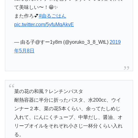
て美味しい〜！😁✨
また作ろ💕
#由るごはん
pic.twitter.com/5yfuMqAkvE
— 由る子@すー1y8m (@yoruko_3_8_WtL)
2019
年5月8日
菜の花の和風？レンチンパスタ
耐熱容器に半分に折ったパスタ、水200cc、ウイ
ンナー２本、菜の花5本くらい、余ってたしめじ
入れて、にんにくチューブ、中華だし、醤油、オ
リーブオイルをそれぞれ小さじ一杯分くらい入れ
る。