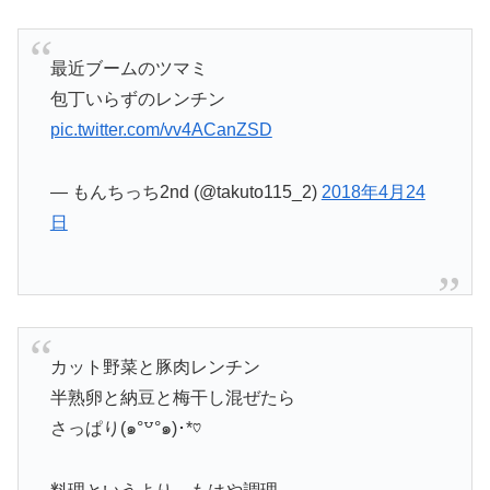
最近ブームのツマミ
包丁いらずのレンチン
pic.twitter.com/vv4ACanZSD
— もんちっち2nd (@takuto115_2)
2018年4月24
日
カット野菜と豚肉レンチン
半熟卵と納豆と梅干し混ぜたら
さっぱり(๑°꒵°๑)･*♡