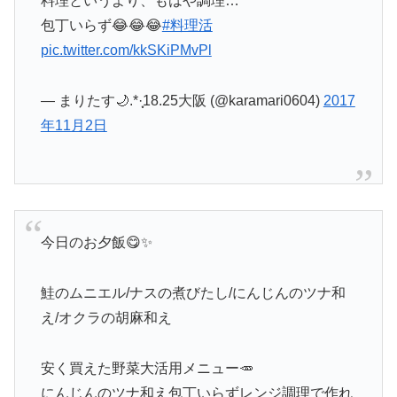
料理というより、もはや調理…
包丁いらず😂😂😂
#料理活
pic.twitter.com/kkSKiPMvPl
— まりたす🌙.*·̩͙18.25大阪 (@karamari0604)
2017
年11月2日
今日のお夕飯😋✨
鮭のムニエル/ナスの煮びたし/にんじんのツナ和
え/オクラの胡麻和え
安く買えた野菜大活用メニュー🥕
にんじんのツナ和え包丁いらずレンジ調理で作れ