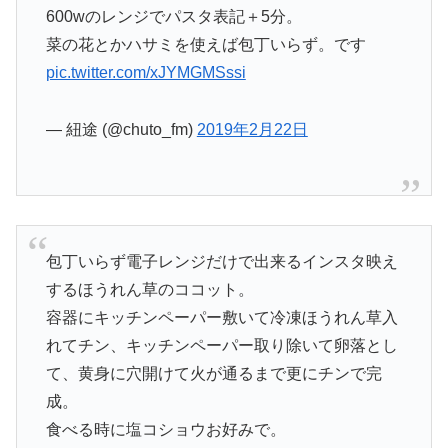
600wのレンジでパスタ表記＋5分。
菜の花とかハサミを使えば包丁いらず。です
pic.twitter.com/xJYMGMSssi
— 紐途 (@chuto_fm)
2019年2月22日
包丁いらず電子レンジだけで出来るインスタ映え
するほうれん草のココット。
容器にキッチンペーパー敷いて冷凍ほうれん草入
れてチン、キッチンペーパー取り除いて卵落とし
て、黄身に穴開けて火が通るまで更にチンで完
成。
食べる時に塩コショウお好みで。