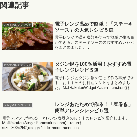
関連記事
電子レンジ温めで簡単！「ステーキ
おかずのレンジレシピ
ソース」の人気レシピ５選
電子レンジの温め機能を使って簡単に作る事
ができる、ステーキソースのおすすめレシピ
をまとめました。
MafRakutenWidgetParam=function() { return{
size:'300x250',design:'slide'...
タジン鍋を100％活用！おすすめ電
おかずのレンジレシピ
子レンジレシピ５選
電子レンジとタジン鍋を使って作る事ができ
る、おすすめのお料理レシピをまとめまし
た。MafRakutenWidgetParam=function() {
return{ size:'300x250',design:'slide',recomm...
レンジあたためで作る！「春巻き」
おかずのレンジレシピ
簡単アレンジレシピ５選
電子レンジで作れる、アレンジ春巻きのおすすめレシピを紹介します。
MafRakutenWidgetParam=function() { return{
size:'300x250',design:'slide',recommend:'on',...