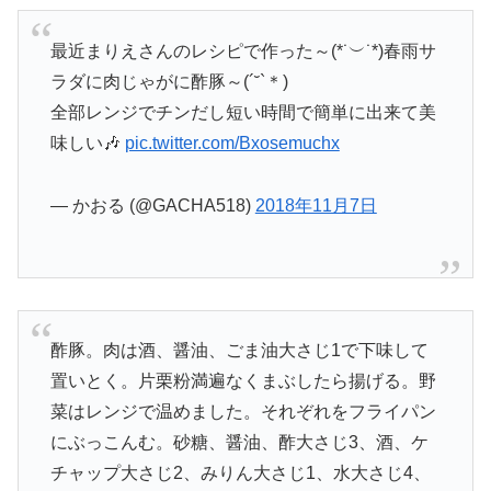
最近まりえさんのレシピで作った～(*˙︶˙*)春雨サ
ラダに肉じゃがに酢豚～(´˘`＊)
全部レンジでチンだし短い時間で簡単に出来て美
味しい🎶
pic.twitter.com/Bxosemuchx
— かおる (@GACHA518)
2018年11月7日
酢豚。肉は酒、醤油、ごま油大さじ1で下味して
置いとく。片栗粉満遍なくまぶしたら揚げる。野
菜はレンジで温めました。それぞれをフライパン
にぶっこんむ。砂糖、醤油、酢大さじ3、酒、ケ
チャップ大さじ2、みりん大さじ1、水大さじ4、