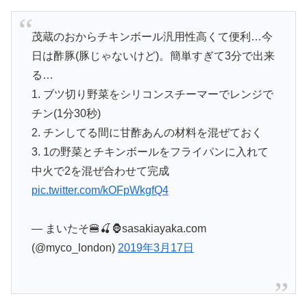
茂蔵のおからチキンボール汎用性高くて便利…今
日は酢豚(豚じゃないけど)。簡単すぎて3分で出来
る…
1. ブツ切り野菜をシリコンスチーマーでレンジで
チン(1分30秒)
2. チンしてる間に甘酢あんの材料を混ぜておく
3. 1の野菜とチキンボールをフライパンに入れて
中火で2を混ぜ合わせて完成
pic.twitter.com/kOFpWkgfQ4
— まいたそ🍔🍒🦍sasakiayaka.com
(@myco_london)
2019年3月17日