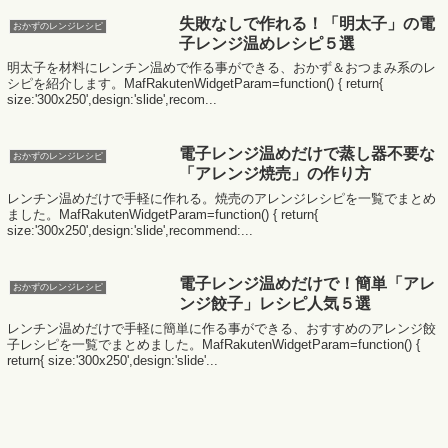
失敗なしで作れる！「明太子」の電
おかずのレンジレシピ
子レンジ温めレシピ５選
明太子を材料にレンチン温めで作る事ができる、おかず＆おつまみ系のレ
シピを紹介します。MafRakutenWidgetParam=function() { return{
size:'300x250',design:'slide',recom...
電子レンジ温めだけで蒸し器不要な
おかずのレンジレシピ
「アレンジ焼売」の作り方
レンチン温めだけで手軽に作れる。焼売のアレンジレシピを一覧でまとめ
ました。MafRakutenWidgetParam=function() { return{
size:'300x250',design:'slide',recommend:...
電子レンジ温めだけで！簡単「アレ
おかずのレンジレシピ
ンジ餃子」レシピ人気５選
レンチン温めだけで手軽に簡単に作る事ができる、おすすめのアレンジ餃
子レシピを一覧でまとめました。MafRakutenWidgetParam=function() {
return{ size:'300x250',design:'slide'...