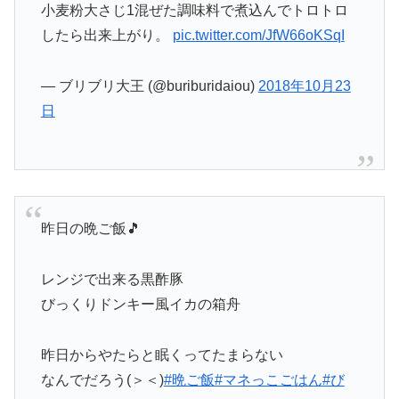
小麦粉大さじ1混ぜた調味料で煮込んでトロトロ
したら出来上がり。
pic.twitter.com/JfW66oKSqI
— ブリブリ大王 (@buriburidaiou)
2018年10月23
日
昨日の晩ご飯🎵
レンジで出来る黒酢豚
びっくりドンキー風イカの箱舟
昨日からやたらと眠くってたまらない
なんでだろう(＞＜)
#晩ご飯
#マネっこごはん
#び