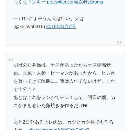
っくりドンキー
pic.twitter.com/jZoHykxomg
— けいにょ＠うん犬はいい、犬は
(@keinyo0318)
2018年8月7日
明日のお弁当は、ナスがあったからナス味噌炒
め。玉葱・人参・ピーマンがあったから、ヒレ肉
を買ってきて酢豚に。筍は入れてないけど、これ
で十分＾＾
あとはこれをレンジでチン！して、明日の朝、カ
ニかまを巻いた卵焼きを作るだけ🍱
あと2日分あるヒレ肉は、カツとカツ丼でも作ろ