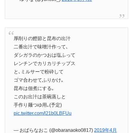
厚削りの鰹節と昆布の出汁
二番出汁で味噌汁作って､
ダシガラのかつおは塩ふって
レンチンでカリカリチップス
と､ミルサーで粉砕して
ゴマ合わせてふりかけ｡
昆布は佃煮にする｡
このお出汁は茶碗蒸しと
手作り麺つゆ用｡(予定)
pic.twitter.com/l21b0LBFUu
— おばらなおこ (@obaranaoko0817)
2019年4月