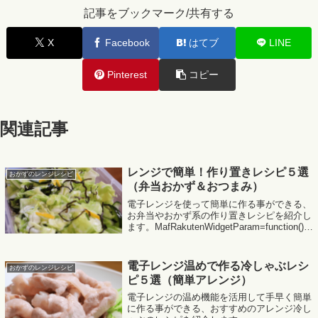
記事をブックマーク/共有する
X
Facebook
はてブ
LINE
Pinterest
コピー
関連記事
レンジで簡単！作り置きレシピ５選
おかずのレンジレシピ
（弁当おかず＆おつまみ）
電子レンジを使って簡単に作る事ができる、
お弁当やおかず系の作り置きレシピを紹介し
ます。MafRakutenWidgetParam=function() {
return{ size:'300x250',design:'slide',reco...
電子レンジ温めで作る冷しゃぶレシ
おかずのレンジレシピ
ピ５選（簡単アレンジ）
電子レンジの温め機能を活用して手早く簡単
に作る事ができる、おすすめのアレンジ冷し