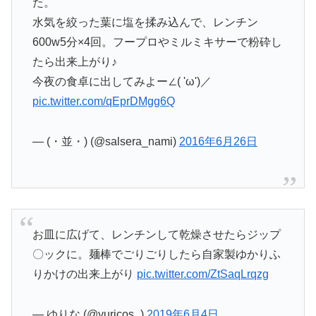
た。
水気を絞った葉に塩を揉み込んで、レンチン
600w5分×4回。フープロやミルミキサーで粉砕し
たら出来上がり♪
今夜の食卓に出してみよー∠( 'ω')／
pic.twitter.com/qEprDMgg6Q
— (・並・) (@salsera_nami)
2016年6月26日
お皿に広げて、レンチンして乾燥させたらジップ
〇ックに。麺棒でごりごりしたら自家製ゆかりふ
りかけの出来上がり
pic.twitter.com/ZtSaqLrqzg
— ゆりな (@yuricos_)
2019年6月4日