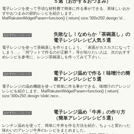
５選（おかず＆おつまみ）
電子レンジを使って手頃な材料費で簡単に作る事ができる、美味しいおか
ずやおつまみの節約レシピを紹介します。
MafRakutenWidgetParam=function() { return{ size:'300x250',design:'sl...
失敗なし！なめらか「茶碗蒸し」の
おかずのレンジレシピ
電子レンジレシピ人気５選
電子レンジを使って茶碗蒸しを作りましょう。「表面がカスカスになって
しまう…」「何ワットで作るのが正解？」等が知りたい人は、次のおすす
めレシピを参考に、レンジ茶碗蒸しを作ってみて下さい。
MafRakutenWidgetParam=functi...
電子レンジ温めで作る！味噌汁の簡
おかずのレンジレシピ
単アレンジレシピ５選
電子レンジの温め機能を使って簡単に作る事ができる、味噌汁のアレンジ
レシピを紹介します。MafRakutenWidgetParam=function() { return{
size:'300x250',design:'slide',reco...
電子レンジ温め「牛丼」の作り方
おかずのレンジレシピ
（簡単アレンジレシピ５選）
レンチン温めを使って、簡単に牛丼を作る方法を紹介。ちょっと変わった
味わいのアレンジ牛丼のレシピをまとめました。