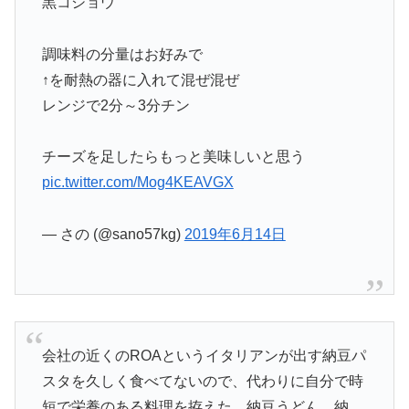
黒コショウ
調味料の分量はお好みで
↑を耐熱の器に入れて混ぜ混ぜ
レンジで2分～3分チン
チーズを足したらもっと美味しいと思う
pic.twitter.com/Mog4KEAVGX
— さの (@sano57kg)
2019年6月14日
会社の近くのROAというイタリアンが出す納豆パ
スタを久しく食べてないので、代わりに自分で時
短で栄養のある料理を拵えた…納豆うどん。納