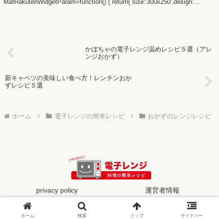
MafRakutenWidgetParam=function() { return{ size:'300x250',design:...
かぼちゃの電子レンジ温めレシピ５選（アレ
ンジおかず）
新キャベツの美味しい食べ方！レンチンおか
ずレシピ５選
ホーム
電子レンジの簡単レシピ
おかずのレンジレシピ
privacy policy
運営者情報
© 2019 電子レンジの簡単レシピ.
ホーム
検索
トップ
サイドバー