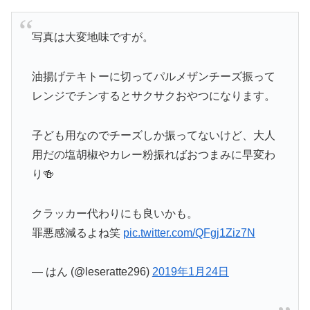
写真は大変地味ですが。
油揚げテキトーに切ってパルメザンチーズ振って
レンジでチンするとサクサクおやつになります。
子ども用なのでチーズしか振ってないけど、大人
用だの塩胡椒やカレー粉振ればおつまみに早変わ
り🍻
クラッカー代わりにも良いかも。
罪悪感減るよね笑
pic.twitter.com/QFgj1Ziz7N
— はん (@leseratte296)
2019年1月24日