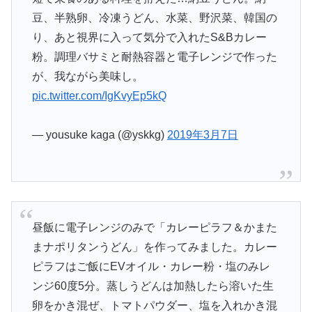
豆、半熟卵、冷凍うどん、水菜、野沢菜、韓国の
り、あと視界に入って気分で入れたS&Bカレー
粉。調理バサミと耐熱容器と電子レンジで作った
が、我ながら美味し。
pic.twitter.com/IgKvyEp5kQ
— yousuke kaga (@yskkg)
2019年3月7日
昼飯に電子レンジのみで「カレーピラフ＆かまた
まナポリタンうどん」を作ってみました。カレー
ピラフはご飯にEVオイル・カレー粉・塩のみレ
ンジ60度5分。蒸しうどんは加熱したら溶いた生
卵をかき混ぜ、トマトパウダー、塩を入れかき混