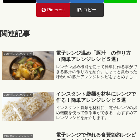
Pinterest
コピー
関連記事
電子レンジ温め「豚汁」の作り方
おかずのレンジレシピ
（簡単アレンジレシピ５選）
レンチン温め機能を使って簡単に作る事がで
きる豚汁の作り方を紹介。ちょっと変わった
味わいの豚汁アレンジレシピをまとめまし
た。MafRakutenWidgetParam=function() {
return{ size:'300x250',d...
インスタント袋麺を材料にレンジで
おかずのレンジレシピ
作る！簡単アレンジレシピ５選
インスタント袋麺を材料に、電子レンジの温
め機能を使って作る事ができる、おすすめア
レンジレシピを紹介します。
MafRakutenWidgetParam=function() { return{
size:'300x250',design:'s...
電子レンジで作れる食費節約レシピ
おかずのレンジレシピ