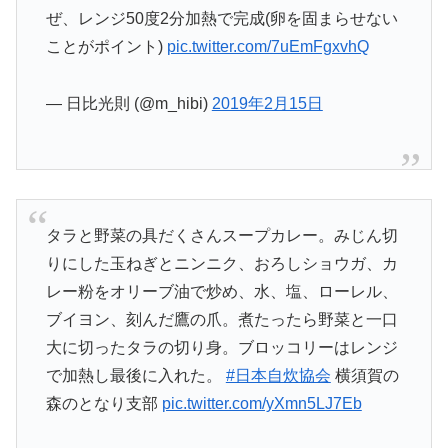
ぜ、レンジ50度2分加熱で完成(卵を固まらせない
ことがポイント)
pic.twitter.com/7uEmFgxvhQ
— 日比光則 (@m_hibi)
2019年2月15日
タラと野菜の具だくさんスープカレー。みじん切
りにした玉ねぎとニンニク、おろしショウガ、カ
レー粉をオリーブ油で炒め、水、塩、ローレル、
ブイヨン、刻んだ鷹の爪。煮たったら野菜と一口
大に切ったタラの切り身。ブロッコリーはレンジ
で加熱し最後に入れた。
#日本自炊協会
横須賀の
森のとなり支部
pic.twitter.com/yXmn5LJ7Eb