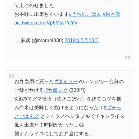
て上にのせました
お手軽に出来ちゃいます
#うちのごはん
#松本潤
pic.twitter.com/Vp6MtwPuYV
— 麻紫 (@maruei830)
2019年5月23日
お弁当用に買った
#ダイソー
のレンジで一合分の
ご飯が炊ける
#炊飯マグ
(300円)
3度のマグマ噴火（吹きこぼれ）を経てコツを掴
み白米は美味しく炊けるようになった♫
#プチっ
とごはんズ
とミックスベジタブルでチキンライス
風も出来た！時間かかった…😅
朝オムライスにしてお弁当にする。