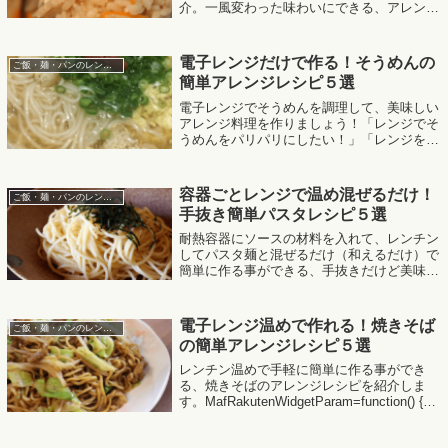
介。一風変わった味わいにできる、アレンジ
炊き込みごはんのレシピをまとめました。
MafRakutenWidgetParam=function() {
return{...
電子レンジだけで作る！そうめんの
ご飯・麺・パンのレンジレシピ
簡単アレンジレシピ５選
電子レンジでそうめんを調理して、美味しい
アレンジ料理を作りましょう！「レンジでそ
うめんをパリパリにしたい！」「レンジを使
ってそうめんを茹でる時の、湯で時間が知り
たい！」という人にもおすすめの内容です。
MafRakutenWidgetPara...
容器ごとレンジで温め混ぜるだけ！
ご飯・麺・パンのレンジレシピ
手抜き簡単パスタレシピ５選
耐熱容器にソースの材料を入れて、レンチン
してパスタ麺と混ぜるだけ（和えるだけ）で
簡単に作る事ができる、手抜きだけど美味し
いパスタレシピを紹介します。
MafRakutenWidgetParam=function() { return{
siz...
電子レンジ温めで作れる！焼きそば
ご飯・麺・パンのレンジレシピ
の簡単アレンジレシピ５選
レンチン温めで手軽に簡単に作る事ができ
る、焼きそばのアレンジレシピを紹介しま
す。MafRakutenWidgetParam=function() {
return{
size:'300x250',design:'slide',recomme...