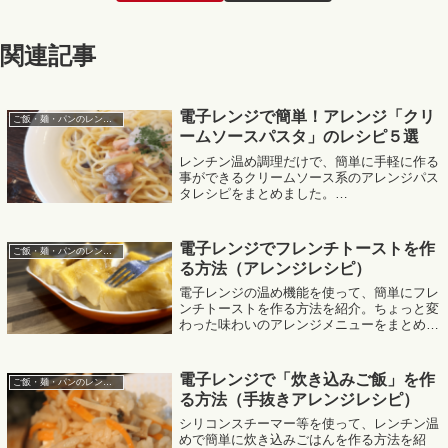
関連記事
電子レンジで簡単！アレンジ「クリ
ご飯・麺・パンのレンジレシピ
ームソースパスタ」のレシピ５選
レンチン温め調理だけで、簡単に手軽に作る
事ができるクリームソース系のアレンジパス
タレシピをまとめました。
MafRakutenWidgetParam=function() { return{
size:'300x250',design:'sl...
電子レンジでフレンチトーストを作
ご飯・麺・パンのレンジレシピ
る方法（アレンジレシピ）
電子レンジの温め機能を使って、簡単にフレ
ンチトーストを作る方法を紹介。ちょっと変
わった味わいのアレンジメニューをまとめま
した。MafRakutenWidgetParam=function() {
return{ size:'300x250'...
電子レンジで「炊き込みご飯」を作
ご飯・麺・パンのレンジレシピ
る方法（手抜きアレンジレシピ）
シリコンスチーマー等を使って、レンチン温
めで簡単に炊き込みごはんを作る方法を紹