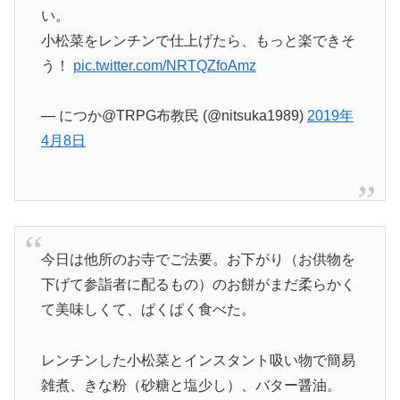
い。
小松菜をレンチンで仕上げたら、もっと楽できそ
う！
pic.twitter.com/NRTQZfoAmz
— につか@TRPG布教民 (@nitsuka1989)
2019年
4月8日
今日は他所のお寺でご法要。お下がり（お供物を
下げて参詣者に配るもの）のお餅がまだ柔らかく
て美味しくて、ぱくぱく食べた。
レンチンした小松菜とインスタント吸い物で簡易
雑煮、きな粉（砂糖と塩少し）、バター醤油。