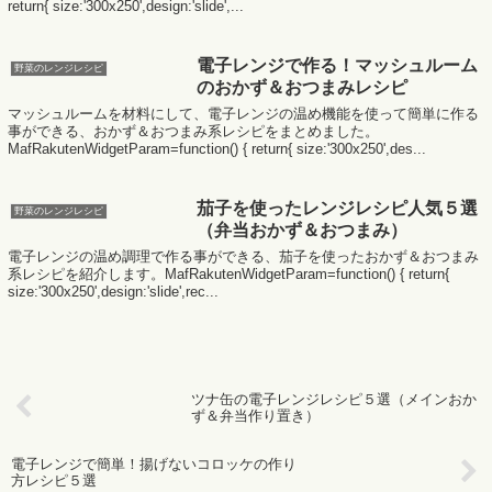
return{ size:'300x250',design:'slide',...
電子レンジで作る！マッシュルーム
野菜のレンジレシピ
のおかず＆おつまみレシピ
マッシュルームを材料にして、電子レンジの温め機能を使って簡単に作る
事ができる、おかず＆おつまみ系レシピをまとめました。
MafRakutenWidgetParam=function() { return{ size:'300x250',des...
茄子を使ったレンジレシピ人気５選
野菜のレンジレシピ
（弁当おかず＆おつまみ）
電子レンジの温め調理で作る事ができる、茄子を使ったおかず＆おつまみ
系レシピを紹介します。MafRakutenWidgetParam=function() { return{
size:'300x250',design:'slide',rec...
ツナ缶の電子レンジレシピ５選（メインおか
ず＆弁当作り置き）
電子レンジで簡単！揚げないコロッケの作り
方レシピ５選