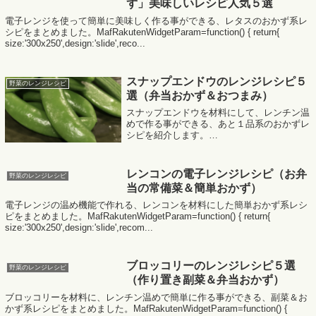
ず」美味しいレシピ人気５選
電子レンジを使って簡単に美味しく作る事ができる、レタスのおかず系レ
シピをまとめました。MafRakutenWidgetParam=function() { return{
size:'300x250',design:'slide',reco...
スナップエンドウのレンジレシピ５
野菜のレンジレシピ
選（弁当おかず＆おつまみ）
スナップエンドウを材料にして、レンチン温
めで作る事ができる、あと１品系のおかずレ
シピを紹介します。
MafRakutenWidgetParam=function() { return{
size:'300x250',design:'slide...
レンコンの電子レンジレシピ（お弁
野菜のレンジレシピ
当の常備菜＆簡単おかず）
電子レンジの温め機能で作れる、レンコンを材料にした簡単おかず系レシ
ピをまとめました。MafRakutenWidgetParam=function() { return{
size:'300x250',design:'slide',recom...
ブロッコリーのレンジレシピ５選
野菜のレンジレシピ
（作り置き副菜＆弁当おかず）
ブロッコリーを材料に、レンチン温めで簡単に作る事ができる、副菜＆お
かず系レシピをまとめました。MafRakutenWidgetParam=function() {