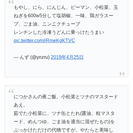
もやし、にら、にんじん、ピーマン、小松菜、玉
ねぎを600w5分して塩胡椒、一味、鶏ガラスー
プ、ごま油、ニンニクチューブ
レンチンした冷凍うどんに乗っけたうまい
pic.twitter.com/rRmeKgKTVC
— んず (@ynzru)
2019年4月25日
につかさんの夜ご飯。小松菜とツナのマスタード
あえ。
茹でた小松菜に、ツナ缶とたれ(醤油、粒マスタ
ード、めんつゆ、ごま油を適当に混ぜたもの)を
ぶっかけただけの代物ですが、やたらと美味し