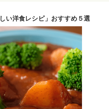
しい洋食レシピ」おすすめ５選