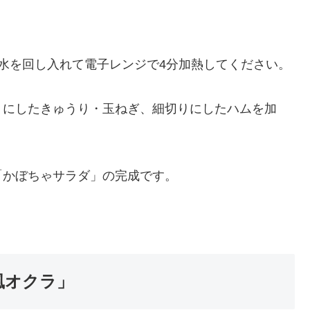
水を回し入れて電子レンジで4分加熱してください。
りにしたきゅうり・玉ねぎ、細切りにしたハムを加
「かぼちゃサラダ」の完成です。
風オクラ」