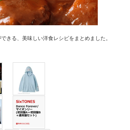
ができる、美味しい洋食レシピをまとめました。