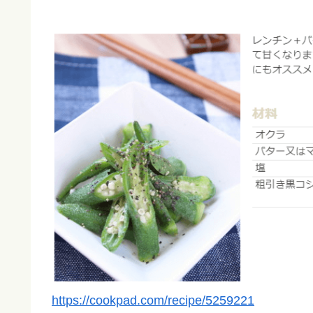
https://cookpad.com/recipe/5259221