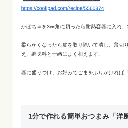
https://cookpad.com/recipe/5560874
かぼちゃを3㎝角に切ったら耐熱容器に入れ、
柔らかくなったら皮を取り除いて潰し、薄切
え、調味料と一緒によく和えます。
器に盛りつけ、お好みでごまをふりかければ
1分で作れる簡単おつまみ「洋