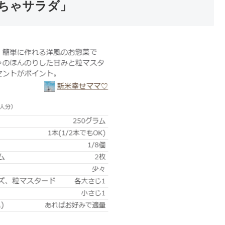
ちゃサラダ」