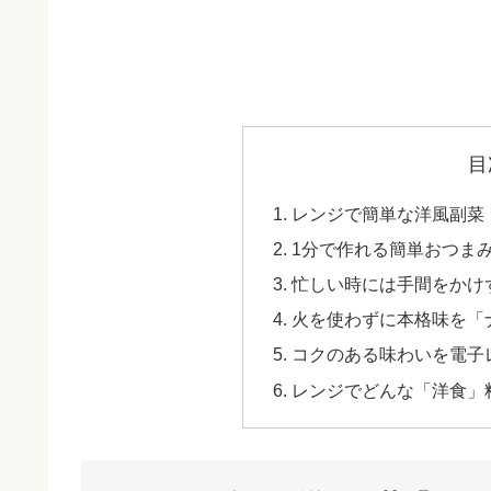
目
レンジで簡単な洋風副菜
1分で作れる簡単おつま
忙しい時には手間をかけ
火を使わずに本格味を「
コクのある味わいを電子
レンジでどんな「洋食」