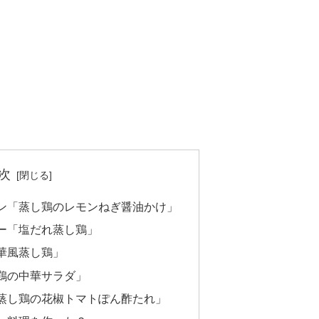
次
ン「蒸し鶏のレモンねぎ醤油かけ」
ー「塩だれ蒸し鶏」
華風蒸し鶏」
鶏の中華サラダ」
蒸し鶏の花椒トマトぽん酢たれ」