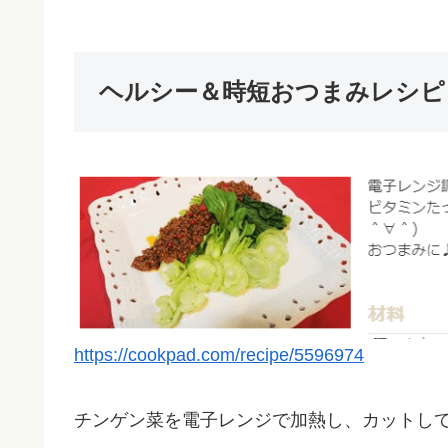
ヘルシー＆時短おつまみレシピ
https://cookpad.com/recipe/5596974
チンゲン菜を電子レンジで加熱し、カットし