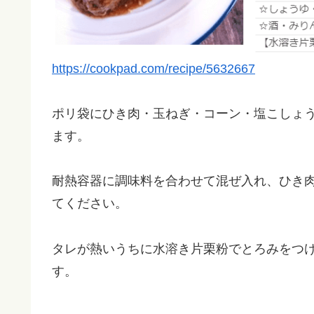
https://cookpad.com/recipe/5632667
ポリ袋にひき肉・玉ねぎ・コーン・塩こしょ
ます。
耐熱容器に調味料を合わせて混ぜ入れ、ひき肉
てください。
タレが熱いうちに水溶き片栗粉でとろみをつ
す。