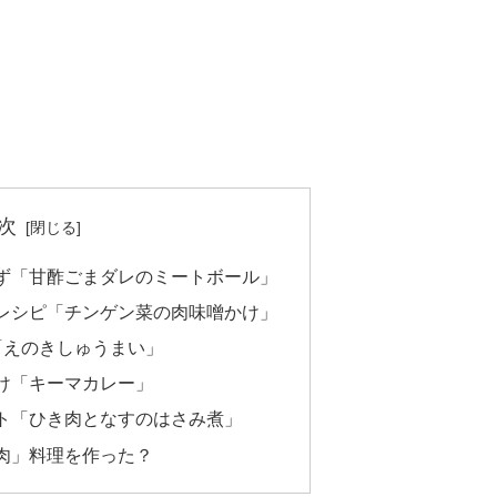
次
ず「甘酢ごまダレのミートボール」
レシピ「チンゲン菜の肉味噌かけ」
「えのきしゅうまい」
け「キーマカレー」
ト「ひき肉となすのはさみ煮」
肉」料理を作った？