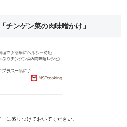
「チンゲン菜の肉味噌かけ」
て皿に盛りつけておいてください。