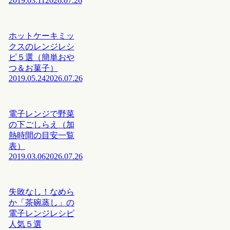
2019.03.11
2026.07.26
ホットケーキミッ
クスのレンジレシ
ピ５選（簡単おや
つ＆お菓子）
2019.05.24
2026.07.26
電子レンジで野菜
の下ごしらえ（加
熱時間の目安一覧
表）
2019.03.06
2026.07.26
失敗なし！なめら
か「茶碗蒸し」の
電子レンジレシピ
人気５選