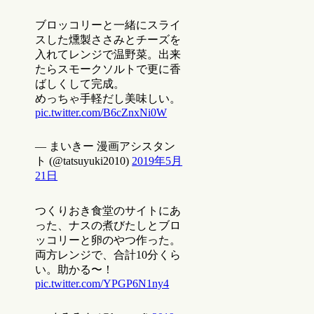
ブロッコリーと一緒にスライ
スした燻製ささみとチーズを
入れてレンジで温野菜。出来
たらスモークソルトで更に香
ばしくして完成。
めっちゃ手軽だし美味しい。
pic.twitter.com/B6cZnxNi0W
— まいきー 漫画アシスタン
ト (@tatsuyuki2010)
2019年5月
21日
つくりおき食堂のサイトにあ
った、ナスの煮びたしとブロ
ッコリーと卵のやつ作った。
両方レンジで、合計10分くら
い。助かる〜！
pic.twitter.com/YPGP6N1ny4