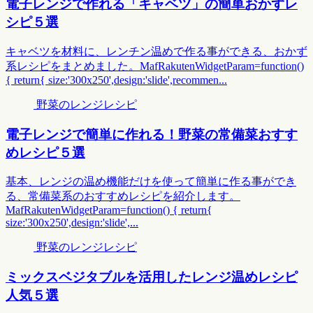
電子レンジで作れる「キャベツ」の簡単おかずレ
シピ５選
キャベツを材料に、レンチン温めで作る事ができる、おかず
系レシピをまとめました。MafRakutenWidgetParam=function()
{ return{ size:'300x250',design:'slide',recommen...
野菜のレンジレシピ
電子レンジで簡単に作れる！野菜の常備菜おすす
めレシピ５選
基本、レンジの温め機能だけを使って簡単に作る事ができ
る、常備菜系のおすすめレシピを紹介します。
MafRakutenWidgetParam=function() { return{
size:'300x250',design:'slide',...
野菜のレンジレシピ
ミックスベジタブルを活用したレンジ温めレシピ
人気５選