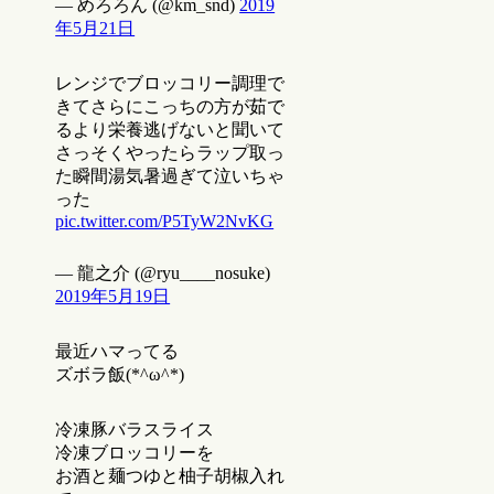
— めろろん (@km_snd)
2019
年5月21日
レンジでブロッコリー調理で
きてさらにこっちの方が茹で
るより栄養逃げないと聞いて
さっそくやったらラップ取っ
た瞬間湯気暑過ぎて泣いちゃ
った
pic.twitter.com/P5TyW2NvKG
— 龍之介 (@ryu____nosuke)
2019年5月19日
最近ハマってる
ズボラ飯(*^ω^*)
冷凍豚バラスライス
冷凍ブロッコリーを
お酒と麺つゆと柚子胡椒入れ