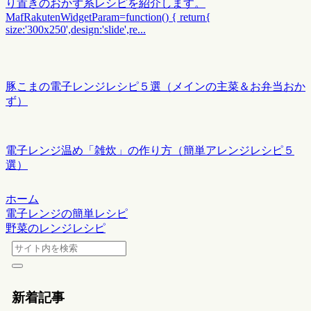
り置きのおかず系レシピを紹介します。
MafRakutenWidgetParam=function() { return{
size:'300x250',design:'slide',re...
豚こまの電子レンジレシピ５選（メインの主菜＆お弁当おか
ず）
電子レンジ温め「雑炊」の作り方（簡単アレンジレシピ５
選）
ホーム
電子レンジの簡単レシピ
野菜のレンジレシピ
新着記事