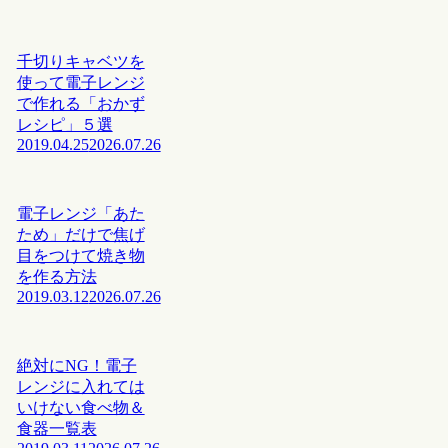
千切りキャベツを
使って電子レンジ
で作れる「おかず
レシピ」５選
2019.04.25
2026.07.26
電子レンジ「あた
ため」だけで焦げ
目をつけて焼き物
を作る方法
2019.03.12
2026.07.26
絶対にNG！電子
レンジに入れては
いけない食べ物＆
食器一覧表