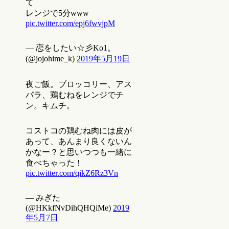
て
レンジで5分www
pic.twitter.com/epj6fwvjpM
— 恋をしたい☆彡Ko1。
(@jojohime_k)
2019年5月19日
夜ご飯。ブロッコリー、アス
パラ、鶏むねをレンジでチ
ン。キムチ。
コストコの鶏むね肉には皮が
あって、あんまり良くないん
かなー？と思いつつも一緒に
食べちゃった！
pic.twitter.com/qikZ6Rz3Vn
— みぎた
(@HKkfNvDihQHQiMe)
2019
年5月7日