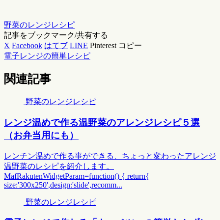
野菜のレンジレシピ
記事をブックマーク/共有する
X
Facebook
はてブ
LINE
Pinterest
コピー
電子レンジの簡単レシピ
関連記事
野菜のレンジレシピ
レンジ温めで作る温野菜のアレンジレシピ５選
（お弁当用にも）
レンチン温めで作る事ができる、ちょっと変わったアレンジ
温野菜のレシピを紹介します。
MafRakutenWidgetParam=function() { return{
size:'300x250',design:'slide',recomm...
野菜のレンジレシピ