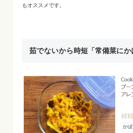
もオススメです。
茹でないから時短「常備菜にか