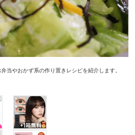
お弁当やおかず系の作り置きレシピを紹介します。