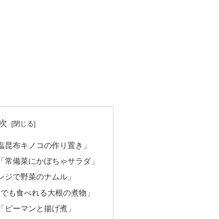
次
塩昆布キノコの作り置き」
「常備菜にかぼちゃサラダ」
ンジで野菜のナムル」
つでも食べれる大根の煮物」
「ピーマンと揚げ煮」