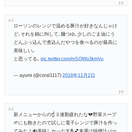
ローソンのレンジで温める豚汁が好きなんじゃけ
ど､それを鍋にINして､麺つゆ､少しのごま油にう
どんぶっ込んで煮込んだやつを食べるのが最高に
美味しい｡
と思ってる｡
pic.twitter.com/mSOWo3kmVu
— ayumi (@coral1117)
2018年11月2日
新メニューからの☝３連勤疲れたな💔野菜スープ
🌱にも飽きたので試しに電子レンジで豚汁を作っ
てみたよ🔊美味しかった➰👮💕来週は味噌汁バー