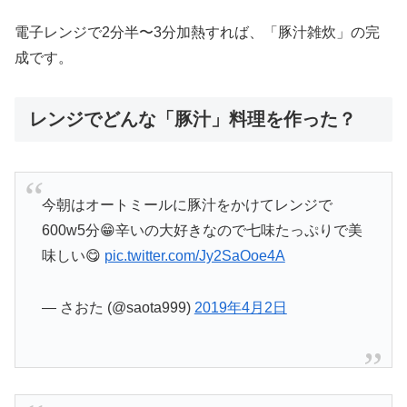
電子レンジで2分半〜3分加熱すれば、「豚汁雑炊」の完
成です。
レンジでどんな「豚汁」料理を作った？
今朝はオートミールに豚汁をかけてレンジで
600w5分😁辛いの大好きなので七味たっぷりで美
味しい😋
pic.twitter.com/Jy2SaOoe4A
— さおた (@saota999)
2019年4月2日