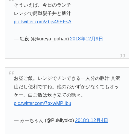
そういえば、今日のランチ
レンジで簡単親子丼と豚汁
pic.twitter.com/Zbjs49EFsA
— 紅夜 (@kureya_gohan)
2018年12月9日
お昼ご飯。レンジでチンできる一人分の豚汁 具沢
山だし便利ですね。他のおかずが少なくてもオッ
ケー。白ご飯は炊き立ての艶々。
pic.twitter.com/7qxwMPIlbu
— みーちゃん (@PuMiyoko)
2018年12月4日