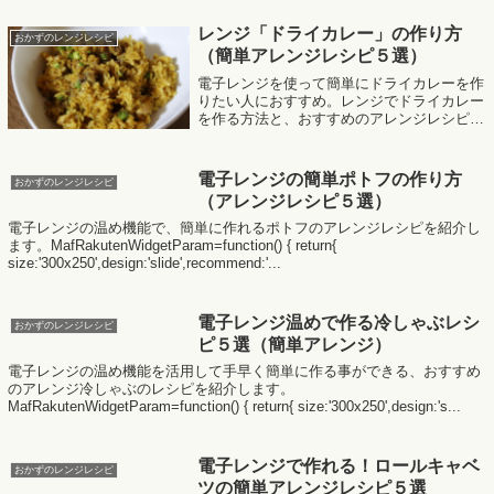
MafRakutenWidgetParam=function() { return{
s...
レンジ「ドライカレー」の作り方
おかずのレンジレシピ
（簡単アレンジレシピ５選）
電子レンジを使って簡単にドライカレーを作
りたい人におすすめ。レンジでドライカレー
を作る方法と、おすすめのアレンジレシピを
紹介します。
MafRakutenWidgetParam=function() { return{
size:'300x2...
電子レンジの簡単ポトフの作り方
おかずのレンジレシピ
（アレンジレシピ５選）
電子レンジの温め機能で、簡単に作れるポトフのアレンジレシピを紹介し
ます。MafRakutenWidgetParam=function() { return{
size:'300x250',design:'slide',recommend:'...
電子レンジ温めで作る冷しゃぶレシ
おかずのレンジレシピ
ピ５選（簡単アレンジ）
電子レンジの温め機能を活用して手早く簡単に作る事ができる、おすすめ
のアレンジ冷しゃぶのレシピを紹介します。
MafRakutenWidgetParam=function() { return{ size:'300x250',design:'s...
電子レンジで作れる！ロールキャベ
おかずのレンジレシピ
ツの簡単アレンジレシピ５選