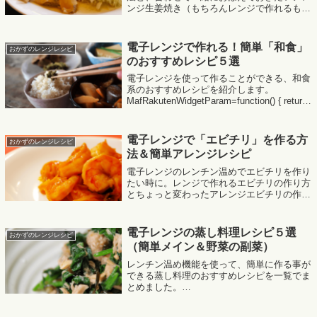
ンジ生姜焼き（もちろんレンジで作れるもの
だけ）をまとめました。
MafRakutenWidgetParam=function() { return{
size:'...
電子レンジで作れる！簡単「和食」
おかずのレンジレシピ
のおすすめレシピ５選
電子レンジを使って作ることができる、和食
系のおすすめレシピを紹介します。
MafRakutenWidgetParam=function() { return{
size:'300x250',design:'slide',recommend:'...
電子レンジで「エビチリ」を作る方
おかずのレンジレシピ
法＆簡単アレンジレシピ
電子レンジのレンチン温めでエビチリを作り
たい時に。レンジで作れるエビチリの作り方
とちょっと変わったアレンジエビチリの作り
方を紹介します。
MafRakutenWidgetParam=function() { return{
size:'300...
電子レンジの蒸し料理レシピ５選
おかずのレンジレシピ
（簡単メイン＆野菜の副菜）
レンチン温め機能を使って、簡単に作る事が
できる蒸し料理のおすすめレシピを一覧でま
とめました。
MafRakutenWidgetParam=function() { return{
size:'300x250',design:'slide',r...