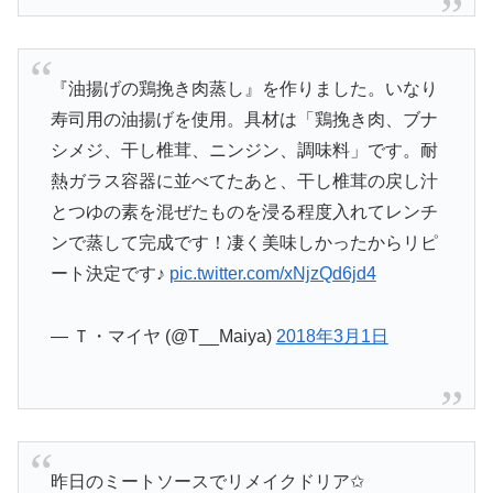
『油揚げの鶏挽き肉蒸し』を作りました。いなり
寿司用の油揚げを使用。具材は「鶏挽き肉、ブナ
シメジ、干し椎茸、ニンジン、調味料」です。耐
熱ガラス容器に並べてたあと、干し椎茸の戻し汁
とつゆの素を混ぜたものを浸る程度入れてレンチ
ンで蒸して完成です！凄く美味しかったからリピ
ート決定です♪
pic.twitter.com/xNjzQd6jd4
— Ｔ・マイヤ (@T__Maiya)
2018年3月1日
昨日のミートソースでリメイクドリア✩