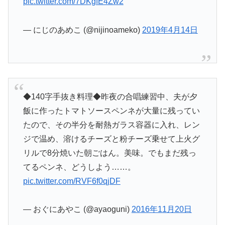
pic.twitter.com/7DKgfE4Zw2
— にじのあめこ (@nijinoameko)
2019年4月14日
◆140字手抜き料理◆昨夜の合唱練習中、夫が夕
飯に作ったトマトソースペンネが大量に残ってい
たので、その半分を耐熱ガラス容器に入れ、レン
ジで温め、溶けるチーズと粉チーズ乗せて上火グ
リルで8分焼いた朝ごはん。美味。でもまだ残っ
てるペンネ、どうしよう……。
pic.twitter.com/RVF6f0qjDF
— おぐにあやこ (@ayaoguni)
2016年11月20日