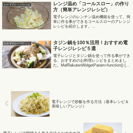
レンジ温め「コールスロー」の作り
おかずのレンジレシピ
方（簡単アレンジレシピ）
電子レンジのレンチン温め機能を使って、簡
単に作る事ができるコールスローのアレンジ
レシピを紹介します。
MafRakutenWidgetParam=function() { return{
size:'300x250',design:'slid...
タジン鍋を100％活用！おすすめ電
おかずのレンジレシピ
子レンジレシピ５選
電子レンジとタジン鍋を使って作る事ができ
る、おすすめのお料理レシピをまとめまし
た。MafRakutenWidgetParam=function() {
return{ size:'300x250',design:'slide',recomm...
電子レンジで炒飯を作る方法（基本レシピ＆
美味しいアレンジ）