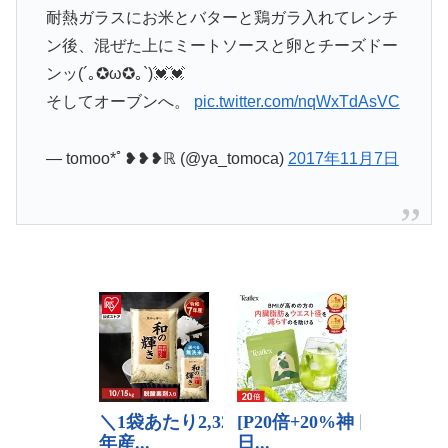
耐熱ガラスにお米とバターと鶏ガラ入れてレンチ
ン後、混ぜた上にミートソースと卵とチーズドー
ンッ(´｡✪ω✪｡`)💓💓
そしてオーブンへ。
pic.twitter.com/nqWxTdAsVC
— tomoo*ﾟ❥❥❥ℝ (@ya_tomoca)
2017年11月7日