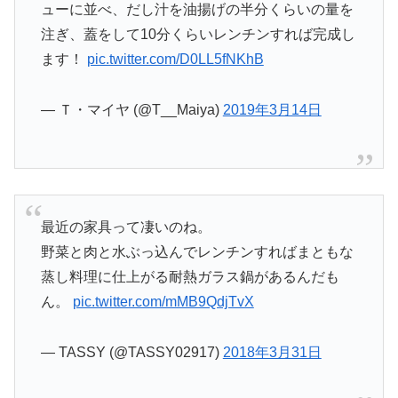
ューに並べ、だし汁を油揚げの半分くらいの量を
注ぎ、蓋をして10分くらいレンチンすれば完成し
ます！
pic.twitter.com/D0LL5fNKhB
— Ｔ・マイヤ (@T__Maiya)
2019年3月14日
最近の家具って凄いのね。
野菜と肉と水ぶっ込んでレンチンすればまともな
蒸し料理に仕上がる耐熱ガラス鍋があるんだも
ん。
pic.twitter.com/mMB9QdjTvX
— TASSY (@TASSY02917)
2018年3月31日